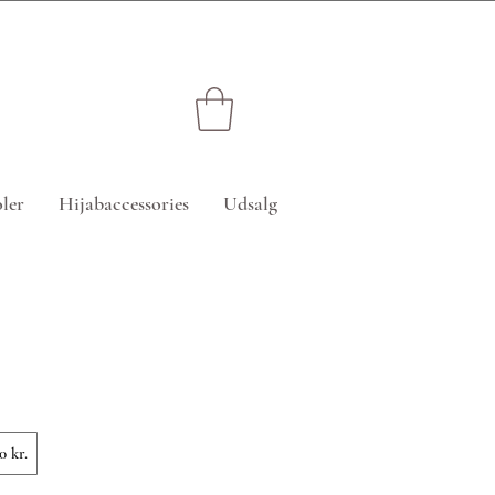
edsatte varer)
ler
Hijabaccessories
Udsalg
0 kr.