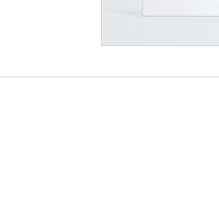
vær de
Information
Om Sabaya Denmark
Kontakt