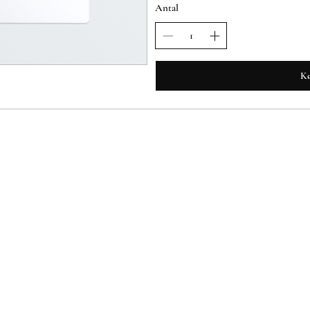
Antal
K
Nyhedsbrev
Tilmeld dig vores nyhedsbrev og
n første til at modtage inspiration, konkurrencer, gode t
Sabaya Denmark
CVR 35291164
info@sabayadenmark.com