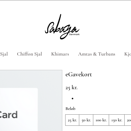
 4 hijabs med rabatkoden "HIJABTILBUD" (Gælder ikke n
Sjal
Chiffon Sjal
Khimars
Amtas & Turbans
Kjo
eGavekort
25 kr.
Beløb
25 kr.
50 kr.
100 kr.
150 kr.
20