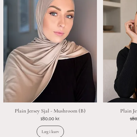
Plain Jersey Sjal - Mushroom (B)
Plain Je
Pris
Reg
180,00 kr.
180
Læg i kurv