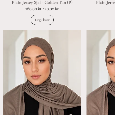
Plain Jersey Sjal - Golden Tan (P)
Plain Jers
Regulær pris
Salgspris
180,00 kr.
120,00 kr.
Læg i kurv