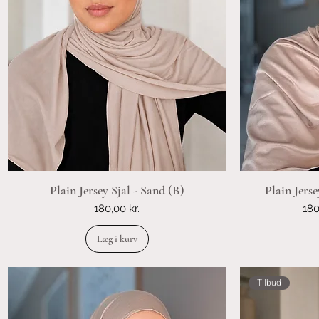
Plain Jersey Sjal - Sand (B)
Plain Jerse
Pris
Reg
180,00 kr.
180
Læg i kurv
Tilbud