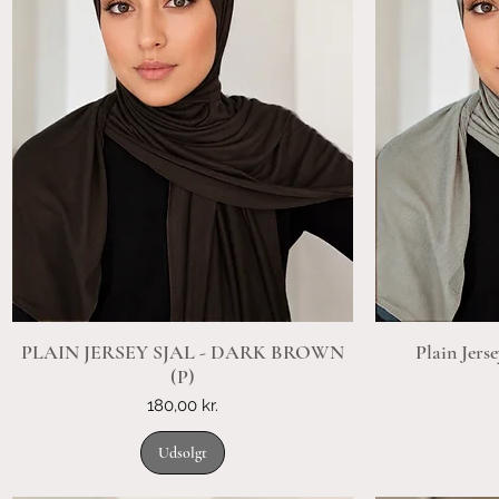
PLAIN JERSEY SJAL - DARK BROWN
Plain Jers
(P)
Pris
180,00 kr.
Udsolgt