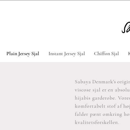
Tag 5 for 4 hijabs med rabatkod
Plain Jersey Sjal
Instant Jersey Sjal
Chiffon Sjal
Sabaya Denmark's origi
viscose sjal er en absol
hijabis garderobe. Vores
komfortabelt stof af høj
falder pænt omkring ho
kvalitetsforskellen.