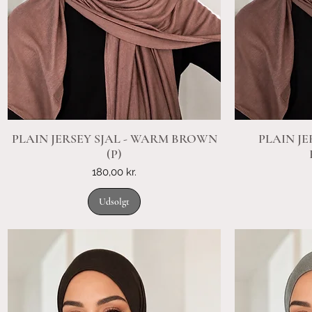
PLAIN JERSEY SJAL - WARM BROWN
PLAIN JE
(P)
Pris
180,00 kr.
Udsolgt