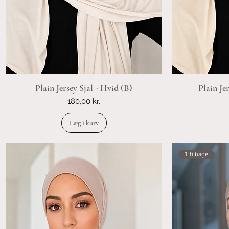
Plain Jersey Sjal - Hvid (B)
Plain Jer
Pris
180,00 kr.
Læg i kurv
1 tilbage