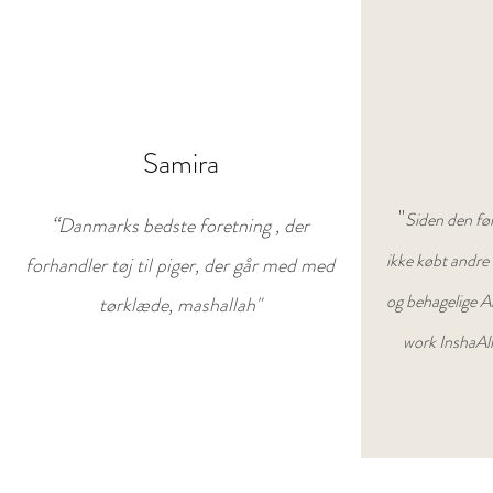
Samira
"
Siden den før
“
Danmarks bedste foretning , der
ikke købt andre 
forhandler tøj til piger, der går med med
og behagelige A
tørklæde, mashallah"
work InshaAll