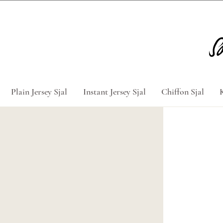
Tag 5 for 4 hijabs med rabatkod
Plain Jersey Sjal
Instant Jersey Sjal
Chiffon Sjal