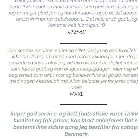
velorganiseret, så er kvaliteten kanon og servicen endn
bedre!! Har købt en kjole derinde (som passer perfekt og 
jeg er meget glad for) og har derudover også bestilt abaya
amira khimar fra webshoppen... Det hele er så godt, jeg
kommer helt klart igen! :D
UKENDT
God service, smukke, enkel og stilet design og god kvalitet!
ikke brudt mig om at gå med abaya/jilbab før, men da j
prøvede sabayas blev jeg virkelig overrasket, dejligt mater
som falder godt og kan bruges i dagligdagen, føler mig ik
begrænset som aktiv mor og behøver ikke at gå på kompr
med noget! Mashallah må Allah belønne jer for jeres arbe
amiin
MAIKE
Super god service, og helt fantastiske varer, lækk
kvalitet og fair priser. Kan klart anbefales! Det e
bestemt ikke sidste gang jeg bestiller fra sabay
Denmark.