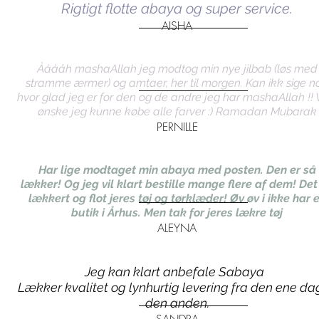
Rigtigt flotte abaya og super service.
AISHA
Ååååh mashaAllah jeg modtog min nye jilbab (løs med
stramme ærmer) og amtaer, her til morgen. Kan ikk sige n
hvor glad jeg er for den og de andre jeg har mashaAllah !! V
ønske jeg kunne købe alle farver :) Ramadan Mubarak
PERNILLE
Har lige modtaget min abaya med posten. Den er så
lækker! Og jeg vil klart bestille mange flere af dem! Det
lækkert og flot jeres tøj og tørklæder! Øv øv i ikke har 
butik i Århus. Men tak for jeres lækre tøj
ALEYNA
Jeg kan klart anbefale Sabaya
Lækker kvalitet og lynhurtig levering fra den ene dag
den anden.