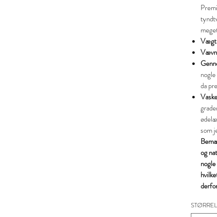
Premi
tyndt
meget
Vægt
Vævn
Genne
nogle
da pr
Vaske
grade
ødelæg
som j
Bemær
og nat
nogle
hvilke
derfor
STØRREL