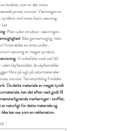
um kvalitet, som er det mere
vævede jersey viscose. Vævningen er
 tyndere, end vores basic vævning.
: Let
ing
: Plain uden struktur i vævningen.
msigtighed
: Ikke gennemsigtig, men
 vil foretrække en amta under,
emium vævning er meget tyndere.
anvisning
: Vi anbefaler vask ved 30
r
uden
skyllemiddel, da skyllemiddel
ger fibre på sigt på naturmaterialer
ersey viscose. Tørretumbling frarådes.
k: Da dette materiale er meget tyndt
urmateriale, kan det efter vask godt få
 mønsterlignende markeringer i stoffet,
t er naturligt for dette materiale og
 ikke kan ses som en reklamation.
SE
*