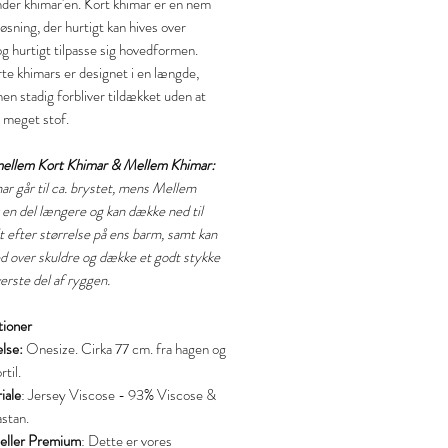
der khimar'en. Kort khimar er en nem
øsning, der hurtigt kan hives over
g hurtigt tilpasse sig hovedformen.
te khimars er designet i en længde,
en stadig forbliver tildækket uden at
r meget stof.
mellem Kort Khimar & Mellem Khimar:
ar går til ca. brystet, mens Mellem
 en del længere og kan dække ned til
lt efter størrelse på ens barm, samt kan
 over skuldre og dække et godt stykke
erste del af ryggen.
tioner
else:
Onesize. Cirka 77 cm. fra hagen og
rtil.
iale
: Jersey Viscose - 93% Viscose &
astan.
 eller Premium
: Dette er vores