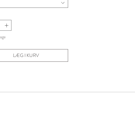
bage
LÆG I KURV
ilbud og meget mere.