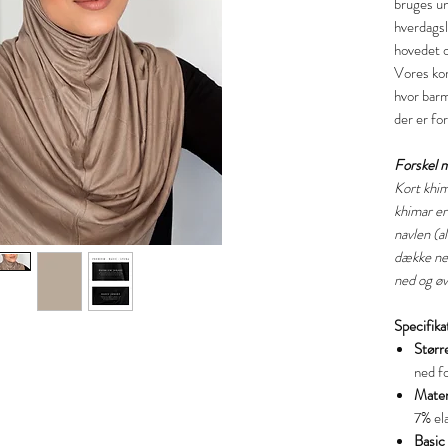
bruges un
hverdagsl
hovedet o
Vores kor
hvor barm
der er fo
Forskel 
Kort khim
khimar er
navlen (a
dække ned
ned og øv
Specifika
Størr
ned fo
Mater
7% el
Basic