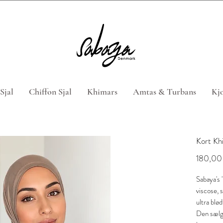
 4 hijabs med rabatkoden "HIJABTILBUD" (Gælder ikke n
Sjal
Chiffon Sjal
Khimars
Amtas & Turbans
Kjo
Kort Kh
180,00 
Sabaya's 
viscose, 
ultra blø
Den sælge