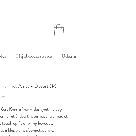
edsatte varer)
ler
Hijabaccessories
Udsalg
imar inkl. Amta - Desert (P)
Pris
kr.
"Kort Khimar" har vi designet i jersey
som er et åndbart naturmateriale med et
dt touch og fit omkring hovedet.
s inklusiv amta/bonnet, som kan