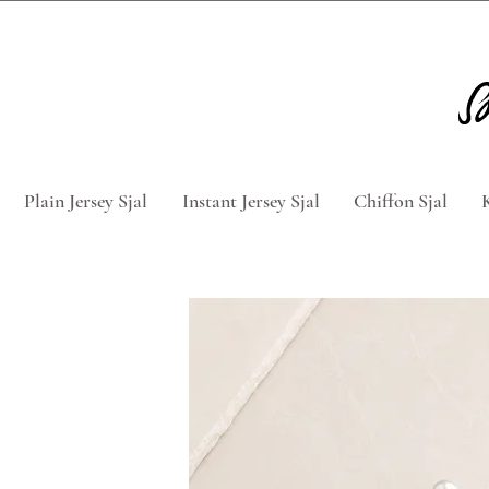
Tag 5 for 4 hijabs med rabatkod
Plain Jersey Sjal
Instant Jersey Sjal
Chiffon Sjal