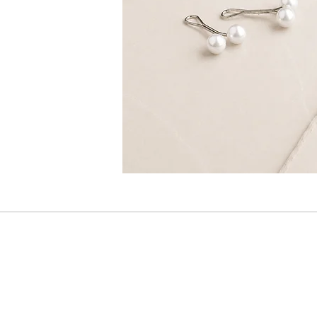
Ny
Tilm
vær den første til at modtage