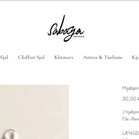
 4 hijabs med rabatkoden "HIJABTILBUD" (Gælder ikke n
Sjal
Chiffon Sjal
Khimars
Amtas & Turbans
Kjo
Hijabpin
30,00 k
2 hijabpi
Fås i fler
LÆNGD