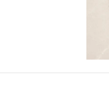
vær de