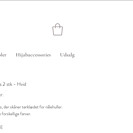
edsatte varer)
ler
Hijabaccessories
Udsalg
s 2 stk - Hvid
Pris
r.
ns, der skåner tørklædet for nålehuller.
e forskellige farver.
E