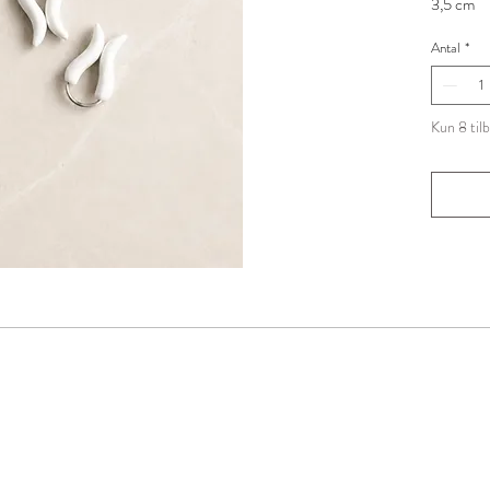
3,5 cm
Antal
*
Kun 8 til
Nyhedsbrev
Tilmeld dig vores nyhedsbrev og
n første til at modtage inspiration, konkurrencer, gode t