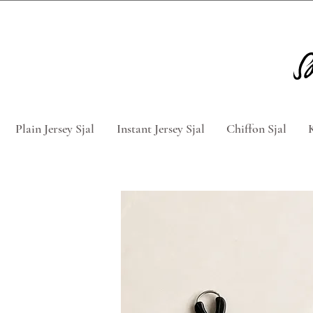
Tag 5 for 4 hijabs med rabatkod
Plain Jersey Sjal
Instant Jersey Sjal
Chiffon Sjal