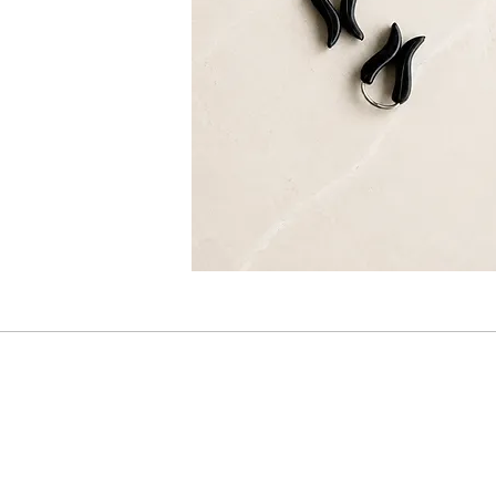
Ny
Tilm
vær den første til at modtage