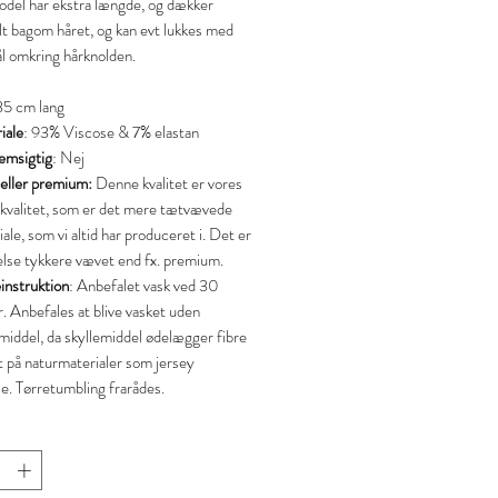
del har ekstra længde, og dækker
lt bagom håret, og kan evt lukkes med
ål omkring hårknolden.
35 cm lang
iale
: 93% Viscose & 7% elastan
msigtig
: Nej
 eller premium:
Denne kvalitet er vores
 kvalitet, som er det mere tætvævede
ale, som vi altid har produceret i. Det er
else tykkere vævet end fx. premium.
instruktion
: Anbefalet vask ved 30
. Anbefales at blive vasket uden
emiddel, da skyllemiddel ødelægger fibre
t på naturmaterialer som jersey
se. Tørretumbling frarådes.