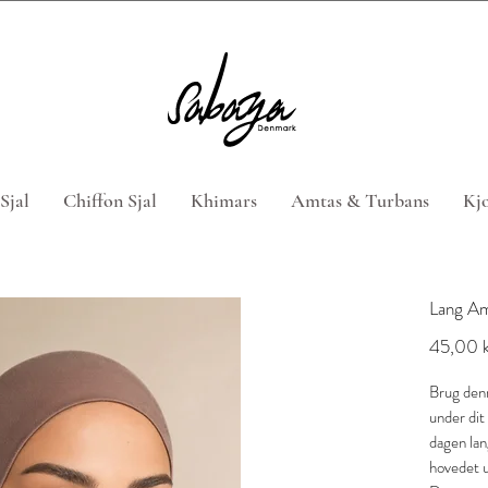
 4 hijabs med rabatkoden "HIJABTILBUD" (Gælder ikke n
Sjal
Chiffon Sjal
Khimars
Amtas & Turbans
Kjo
Lang Am
45,00 k
Brug denn
under dit
dagen lan
hovedet u