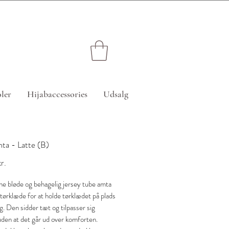
edsatte varer)
ler
Hijabaccessories
Udsalg
ta - Latte (B)
Pris
r.
e bløde og behagelig jersey tube amta
 tørklæde for at holde tørklædet på plads
g. Den sidder tæt og tilpasser sig
den at det går ud over komforten.