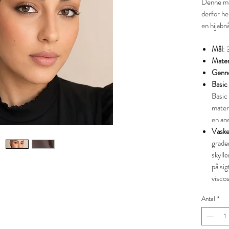
Denne mo
derfor he
en hijabn
Mål
: 
Mater
Genne
Basic
Basic
materi
en an
Vaske
grader
skyll
på sig
visco
Antal
*