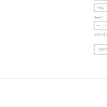
Vælg
Antal
*
IKKE PÅ
GIV
Nyhedsbrev
Tilmeld dig vores nyhedsbrev og
n første til at modtage inspiration, konkurrencer, gode t