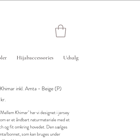
edsatte varer)
ler
Hijabaccessories
Udsalg
Khimar inkl. Amta - Beige (P)
Pris
kr.
"Mellem Khimar" har vi designet i jersey
som er et åndbart naturmateriale med et
ch og fit omkring hovedet. Den sælges
amta/bonnet, som kan bruges under