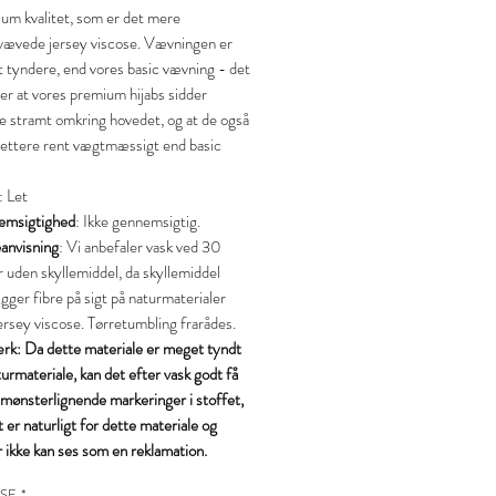
um kvalitet, som er det mere
vævede jersey viscose. Vævningen er
 tyndere, end vores basic vævning - det
er at vores premium hijabs sidder
e stramt omkring hovedet, og at de også
 lettere rent vægtmæssigt end basic
: Let
msigtighed
: Ikke gennemsigtig.
anvisning
: Vi anbefaler vask ved 30
r uden skyllemiddel, da skyllemiddel
ger fibre på sigt på naturmaterialer
ersey viscose. Tørretumbling frarådes.
k: Da dette materiale er meget tyndt
urmateriale, kan det efter vask godt få
 mønsterlignende markeringer i stoffet,
t er naturligt for dette materiale og
 ikke kan ses som en reklamation.
SE
*