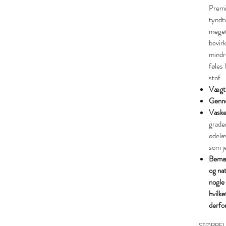
Premi
tyndt
meget
bevirk
mindr
føles
stof.
Vægt
Genne
Vaske
grade
ødelæg
som j
Bemær
og nat
nogle
hvilke
derfor
STØRREL