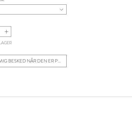
 LAGER
 MIG BESKED NÅR DEN ER PÅ LAGER
ilbud og meget mere.