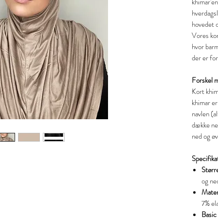
khimar'en
hverdagsl
hovedet o
Vores kor
hvor barm
der er fo
Forskel 
Kort khim
khimar er
navlen (a
dække ned
ned og øv
Specifika
Størr
og ned
Mater
7% el
Basic