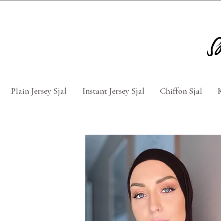
Tag 5 for 4 hijabs med rabatkod
Plain Jersey Sjal
Instant Jersey Sjal
Chiffon Sjal