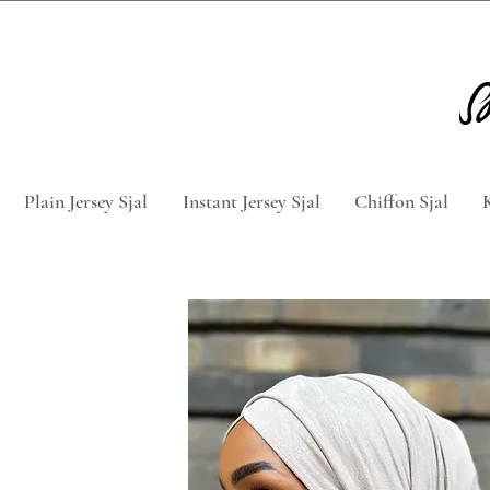
Tag 5 for 4 hijabs med rabatkod
Plain Jersey Sjal
Instant Jersey Sjal
Chiffon Sjal