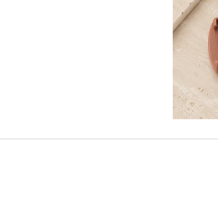
vær de