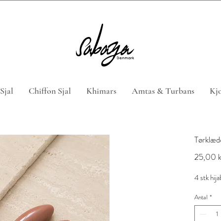
 4 hijabs med rabatkoden "HIJABTILBUD" (Gælder ikke n
Sjal
Chiffon Sjal
Khimars
Amtas & Turbans
Kjo
Tørklæd
25,00 k
4 stk hija
Antal
*