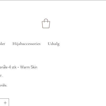
edsatte varer)
ler
Hijabaccessories
Udsalg
enåle 4 stk - Warm Skin
Pris
r.
bnåle.