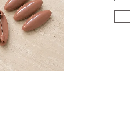
Nyhedsbrev
Tilmeld dig vores nyhedsbrev og
n første til at modtage inspiration, konkurrencer, gode t