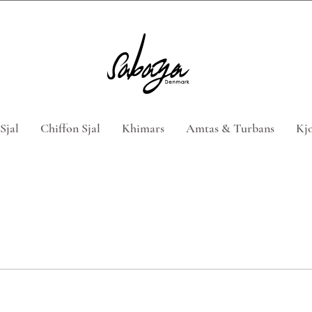
 4 hijabs med rabatkoden "HIJABTILBUD" (Gælder ikke n
Sjal
Chiffon Sjal
Khimars
Amtas & Turbans
Kjo
M
STREA
ABAYA
Nyhedsbrev