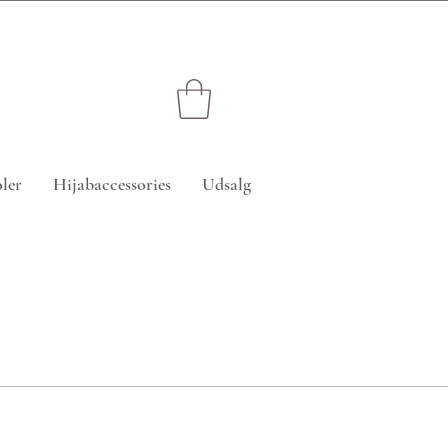
edsatte varer)
ler
Hijabaccessories
Udsalg